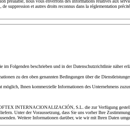
risation préalable, nous vous enverrons des informations relatives 
ion, de suppression et autres droits reconnus dans la réglementation préci
 im Folgenden beschrieben und in der Datenschutzrichtlinie näher erlä
nformationen zu den oben genannten Bedingungen über die Dienstl
icht möglich, Ihnen kommerzielle Informationen des Unternehmens zuzu
FTEX INTERNACIONALIZACIÓN, S.L. die zur Verfügung gestellten Da
iefern. Unter der Voraussetzung, dass Sie uns vorher Ihre Zustimmun
n. Weitere Informationen darüber, wie wir mit Ihren Daten umgehen