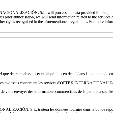
ALIZACIÓN, S.L. will process the data provided for the purpose o
ive us prior authorisation, we will send information related to th
d other rights recognised in the aforementioned regulations. For more in
crit ci-dessous et expliqué plus en détail dans la politique de conf
es termes ci-dessus concernant les services d'OFTEX INTERNACIONAL
é de vous envoyer des informations commerciales de la part de la société
ÓN, S.L. traitera les données fournies dans le but de répondre a