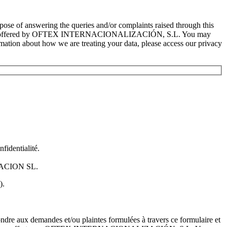
f answering the queries and/or complaints raised through this
e services offered by OFTEX INTERNACIONALIZACIÓN, S.L. You may
formation about how we are treating your data, please access our privacy
identialité.
IZACION SL.
).
ux demandes et/ou plaintes formulées à travers ce formulaire et