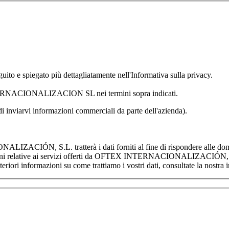
o e spiegato più dettagliatamente nell'Informativa sulla privacy.
ERNACIONALIZACION SL nei termini sopra indicati.
à di inviarvi informazioni commerciali da parte dell'azienda).
N, S.L. tratterà i dati forniti al fine di rispondere alle domande e
oni relative ai servizi offerti da OFTEX INTERNACIONALIZACIÓN, S.L. Pot
lteriori informazioni su come trattiamo i vostri dati, consultate la nostra 