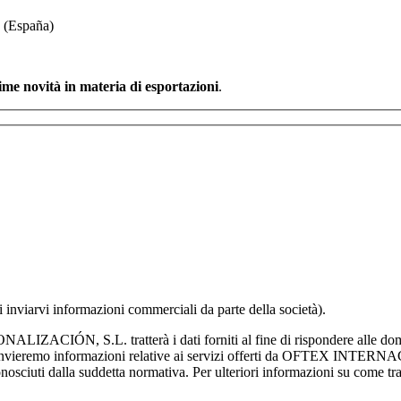
. (España)
ime novità in materia di esportazioni
.
 di seguito e spiegato più dettagliatamente nell'Informativa sulla p
i di OFTEX INTERNACIONALIZACION SL nei termini sopra indica
 di inviarvi informazioni commerciali da parte della società).
N, S.L. tratterà i dati forniti al fine di rispondere alle domande 
o, invieremo informazioni relative ai servizi offerti da OFTEX INTERN
i riconosciuti dalla suddetta normativa. Per ulteriori informazioni su come tr