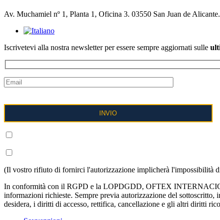
Av. Muchamiel nº 1, Planta 1, Oficina 3. 03550 San Juan de Alicante
Iscrivetevi alla nostra newsletter per essere sempre aggiornati sulle
ult
COMPRENDO E ACCETTO il trattamento dei miei dati come descritto
COMPRENDO E ACCETTO di ricevere informazioni sui serviz
(Il vostro rifiuto di fornirci l'autorizzazione implicherà l'impossibilità
In conformità con il RGPD e la LOPDGDD, OFTEX INTERNACIONALIZACIÓ
informazioni richieste. Sempre previa autorizzazione del sottoscritt
desidera, i diritti di accesso, rettifica, cancellazione e gli altri diritt