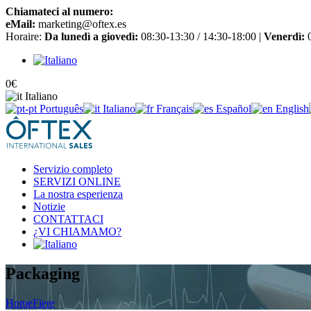
Chiamateci al numero:
+34 965 651 725
eMail:
marketing@oftex.es
Horaire:
Da lunedì a giovedì:
08:30-13:30 / 14:30-18:00 |
Venerdì:
0
0
€
Italiano
Português
Italiano
Français
Español
English
Servizio completo
SERVIZI ONLINE
La nostra esperienza
Notizie
CONTATTACI
¿VI CHIAMAMO?
Packaging
Home
Fiere