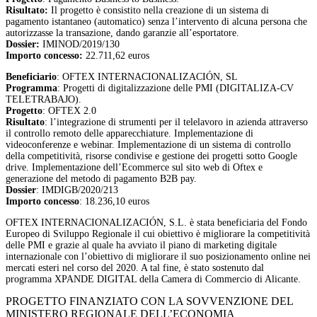
Risultato:
Il progetto è consistito nella creazione di un sistema di
pagamento istantaneo (automatico) senza l’intervento di alcuna persona che
autorizzasse la transazione, dando garanzie all’esportatore.
Dossier:
IMINOD/2019/130
Importo concesso:
22.711,62 euros
Beneficiario
: OFTEX INTERNACIONALIZACIÓN, SL
Programma
: Progetti di digitalizzazione delle PMI (DIGITALIZA-CV
TELETRABAJO).
Progetto
: OFTEX 2.0
Risultato
: l’integrazione di strumenti per il telelavoro in azienda attraverso
il controllo remoto delle apparecchiature. Implementazione di
videoconferenze e webinar. Implementazione di un sistema di controllo
della competitività, risorse condivise e gestione dei progetti sotto Google
drive. Implementazione dell’Ecommerce sul sito web di Oftex e
generazione del metodo di pagamento B2B pay.
Dossier
: IMDIGB/2020/213
Importo concesso
: 18.236,10 euros
OFTEX INTERNACIONALIZACIÓN, S.L. è stata beneficiaria del Fondo
Europeo di Sviluppo Regionale il cui obiettivo è migliorare la competitività
delle PMI e grazie al quale ha avviato il piano di marketing digitale
internazionale con l’obiettivo di migliorare il suo posizionamento online nei
mercati esteri nel corso del 2020. A tal fine, è stato sostenuto dal
programma XPANDE DIGITAL della Camera di Commercio di Alicante.
PROGETTO FINANZIATO CON LA SOVVENZIONE DEL
MINISTERO REGIONALE DELL’ECONOMIA