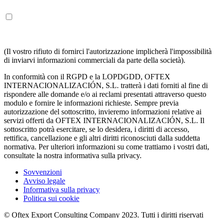
COMPRENDO E ACCETTO di ricevere informazioni sui
servizi di OFTEX INTERNACIONALIZACION SL nei termini
sopra indicati.
(Il vostro rifiuto di fornirci l'autorizzazione implicherà l'impossibilità
di inviarvi informazioni commerciali da parte della società).
In conformità con il RGPD e la LOPDGDD, OFTEX
INTERNACIONALIZACIÓN, S.L. tratterà i dati forniti al fine di
rispondere alle domande e/o ai reclami presentati attraverso questo
modulo e fornire le informazioni richieste. Sempre previa
autorizzazione del sottoscritto, invieremo informazioni relative ai
servizi offerti da OFTEX INTERNACIONALIZACIÓN, S.L. Il
sottoscritto potrà esercitare, se lo desidera, i diritti di accesso,
rettifica, cancellazione e gli altri diritti riconosciuti dalla suddetta
normativa. Per ulteriori informazioni su come trattiamo i vostri dati,
consultate la nostra informativa sulla privacy.
Sovvenzioni
Avviso legale
Informativa sulla privacy
Politica sui cookie
© Oftex Export Consulting Company 2023. Tutti i diritti riservati