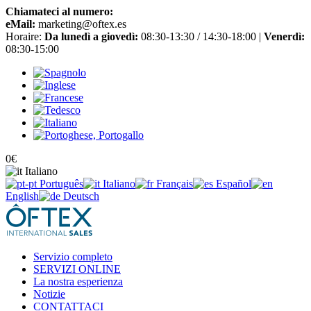
Chiamateci al numero:
+34 965 651 725
eMail:
marketing@oftex.es
Horaire:
Da lunedì a giovedì:
08:30-13:30 / 14:30-18:00 |
Venerdì:
08:30-15:00
0
€
Italiano
Português
Italiano
Français
Español
English
Deutsch
Servizio completo
SERVIZI ONLINE
La nostra esperienza
Notizie
CONTATTACI