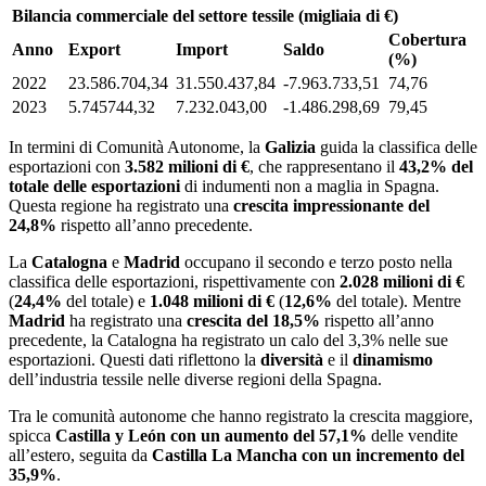
Bilancia commerciale del settore tessile (migliaia di €)
Cobertura
Anno
Export
Import
Saldo
(%)
2022
23.586.704,34
31.550.437,84
-7.963.733,51
74,76
2023
5.745744,32
7.232.043,00
-1.486.298,69
79,45
In termini di Comunità Autonome, la
Galizia
guida la classifica delle
esportazioni con
3.582 milioni di €
, che rappresentano il
43,2% del
totale delle esportazioni
di indumenti non a maglia in Spagna.
Questa regione ha registrato una
crescita impressionante del
24,8%
rispetto all’anno precedente.
La
Catalogna
e
Madrid
occupano il secondo e terzo posto nella
classifica delle esportazioni, rispettivamente con
2.028 milioni di €
(
24,4%
del totale) e
1.048 milioni di €
(
12,6%
del totale). Mentre
Madrid
ha registrato una
crescita del 18,5%
rispetto all’anno
precedente, la Catalogna ha registrato un calo del 3,3% nelle sue
esportazioni. Questi dati riflettono la
diversità
e il
dinamismo
dell’industria tessile nelle diverse regioni della Spagna.
Tra le comunità autonome che hanno registrato la crescita maggiore,
spicca
Castilla y León con un aumento del 57,1%
delle vendite
all’estero, seguita da
Castilla La Mancha con un incremento del
35,9%
.