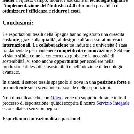
leader
in questo campo. Inoltre, l’adozione di
tecnologie
digitali
e
l’
implementazione
dell’Industria
4.0
offrono la possibilità di
ottimizzare l’efficienza
e
ridurre i costi
.
Conclusioni:
Le esportazioni tessili della Spagna hanno registrato una
crescita
costante
, grazie alla
qualità
, al
design
e all’
accesso ai mercati
internazionali
. La
collaborazione
tra industria e università è stata
fondamentale per mantenere
competitività
e
innovazione
. Sebbene
vi siano
sfide
, come la concorrenza globale e la necessità di
sostenibilità, vi sono anche
opportunità
per eccellere nella
produzione di tessuti ecosostenibili e nell’adozione di tecnologie
avanzate.
In sintesi, il settore tessile spagnolo si trova in una
posizione forte
e
promettente
sulla scena internazionale delle esportazioni.
Non dimenticate che con
Oftex
avrete un supporto durante tutto il
processo di esportazione, quindi scoprite il nostro
Servizio Integrale
e consultateci senza impegno!
Esportiamo con razionalità e passione!