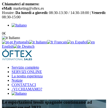
Chiamateci al numero:
+34 965 651 725
eMail:
marketing@oftex.es
Horaire:
Da lunedì a giovedì:
08:30-13:30 / 14:30-18:00 |
Venerdì:
08:30-15:00
0
€
Italiano
Português
Italiano
Français
Español
English
Deutsch
Servizio completo
SERVIZI ONLINE
La nostra esperienza
Notizie
CONTATTACI
¿VI CHIAMAMO?
Le esportazioni tessili spagnole continuano ad
aumentare nel 2023