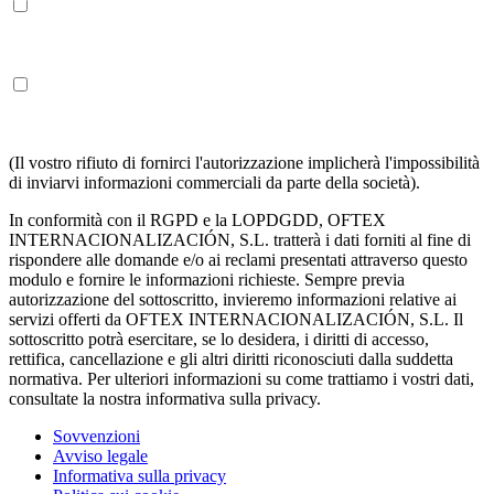
COMPRENDO E ACCETTO il trattamento dei miei dati come
descritto di seguito e spiegato più dettagliatamente nell'Informativa
sulla privacy.
COMPRENDO E ACCETTO di ricevere informazioni sui
servizi di OFTEX INTERNACIONALIZACION SL nei termini
sopra indicati.
(Il vostro rifiuto di fornirci l'autorizzazione implicherà l'impossibilità
di inviarvi informazioni commerciali da parte della società).
In conformità con il RGPD e la LOPDGDD, OFTEX
INTERNACIONALIZACIÓN, S.L. tratterà i dati forniti al fine di
rispondere alle domande e/o ai reclami presentati attraverso questo
modulo e fornire le informazioni richieste. Sempre previa
autorizzazione del sottoscritto, invieremo informazioni relative ai
servizi offerti da OFTEX INTERNACIONALIZACIÓN, S.L. Il
sottoscritto potrà esercitare, se lo desidera, i diritti di accesso,
rettifica, cancellazione e gli altri diritti riconosciuti dalla suddetta
normativa. Per ulteriori informazioni su come trattiamo i vostri dati,
consultate la nostra informativa sulla privacy.
Sovvenzioni
Avviso legale
Informativa sulla privacy