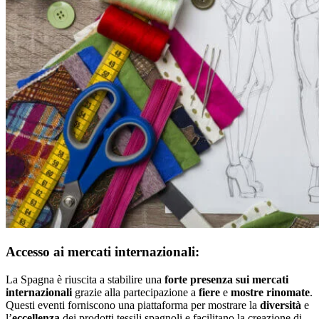
Accesso ai mercati internazionali:
La Spagna è riuscita a stabilire una
forte presenza sui mercati
internazionali
grazie alla partecipazione a
fiere
e
mostre
rinomate
.
Questi eventi forniscono una piattaforma per mostrare la
diversità
e
l’
eccellenza
dei prodotti tessili spagnoli e facilitano la creazione di