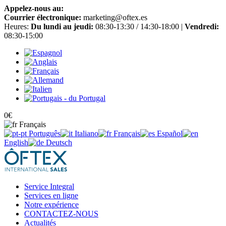
Appelez-nous au:
+34 965 651 725
Courrier électronique:
marketing@oftex.es
Heures:
Du lundi au jeudi:
08:30-13:30 / 14:30-18:00 |
Vendredi:
08:30-15:00
0
€
Français
Português
Italiano
Français
Español
English
Deutsch
Service Integral
Services en ligne
Notre expérience
CONTACTEZ-NOUS
Actualités