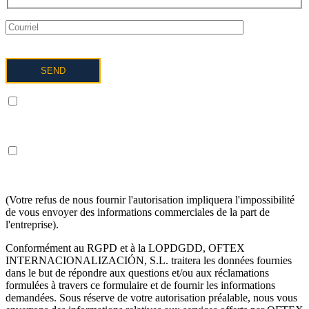
Je comprends et j'accepte le traitement de mes données comme
décrit ci-dessous et expliqué plus en détail dans la politique de
confidentialité.
Je COMPRENDS ET ACCEPTE de recevoir des informations
sur les services d'OFTEX INTERNACIONALIZACION SL dans
les termes ci-dessus.
(Votre refus de nous fournir l'autorisation impliquera l'impossibilité
de vous envoyer des informations commerciales de la part de
l'entreprise).
Conformément au RGPD et à la LOPDGDD, OFTEX
INTERNACIONALIZACIÓN, S.L. traitera les données fournies
dans le but de répondre aux questions et/ou aux réclamations
formulées à travers ce formulaire et de fournir les informations
demandées. Sous réserve de votre autorisation préalable, nous vous