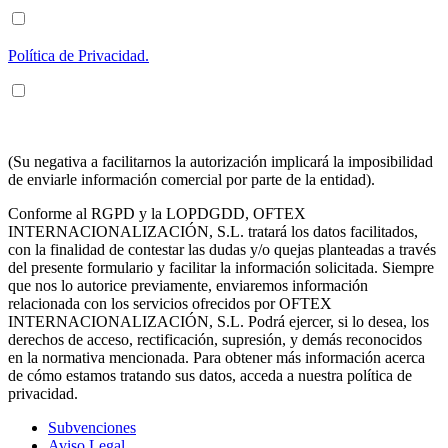
ENTIENDO Y ACEPTO el tratamiento de mis datos tal y como
se describe posteriormente y se explica con mayor detalle en la
Política de Privacidad.
ENTIENDO Y ACEPTO recibir información en los términos
arriba indicados sobre los servicios de OFTEX
INTERNACIONALIZACION SL.
(Su negativa a facilitarnos la autorización implicará la imposibilidad
de enviarle información comercial por parte de la entidad).
Conforme al RGPD y la LOPDGDD, OFTEX
INTERNACIONALIZACIÓN, S.L. tratará los datos facilitados,
con la finalidad de contestar las dudas y/o quejas planteadas a través
del presente formulario y facilitar la información solicitada. Siempre
que nos lo autorice previamente, enviaremos información
relacionada con los servicios ofrecidos por OFTEX
INTERNACIONALIZACIÓN, S.L. Podrá ejercer, si lo desea, los
derechos de acceso, rectificación, supresión, y demás reconocidos
en la normativa mencionada. Para obtener más información acerca
de cómo estamos tratando sus datos, acceda a nuestra política de
privacidad.
Subvenciones
Aviso Legal