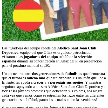
Las jugadoras del equipo cadete del
Atlético Sant Joan Club
Deportivo
, equipo del que Oftex es orgulloso patrocinador,
visitaron a las
jugadoras del equipo sub20 de la selección
española
durante su concentración en Alfaz del Pi en preparación
para el próximo mundial sub20.
Un encuentro entre
dos generaciones de futbolistas
que demuestra
que
el fútbol es mucho más que un deporte
. Es un imán que une a
la gente, les ayuda a
crecer
y a
perseguir sus sueños
. Y mientras
seguimos apoyando a nuestro Atlético Sant Joan Club Deportivo y a
todas esas jóvenes promesas que defienden sus colores, nos alegra
cada vez que vemos cómo se estrechan los lazos entre las diferentes
generaciones del fútbol, ¡tanto las actuales como las venideras!
¡Les deseamos el mayor de los éxitos a las jugadoras españolas!