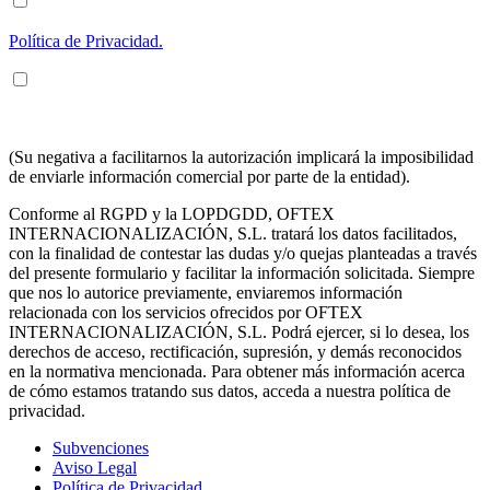
ENTIENDO Y ACEPTO el tratamiento de mis datos tal y como
se describe posteriormente y se explica con mayor detalle en la
Política de Privacidad.
ENTIENDO Y ACEPTO recibir información en los términos
arriba indicados sobre los servicios de OFTEX
INTERNACIONALIZACION SL.
(Su negativa a facilitarnos la autorización implicará la imposibilidad
de enviarle información comercial por parte de la entidad).
Conforme al RGPD y la LOPDGDD, OFTEX
INTERNACIONALIZACIÓN, S.L. tratará los datos facilitados,
con la finalidad de contestar las dudas y/o quejas planteadas a través
del presente formulario y facilitar la información solicitada. Siempre
que nos lo autorice previamente, enviaremos información
relacionada con los servicios ofrecidos por OFTEX
INTERNACIONALIZACIÓN, S.L. Podrá ejercer, si lo desea, los
derechos de acceso, rectificación, supresión, y demás reconocidos
en la normativa mencionada. Para obtener más información acerca
de cómo estamos tratando sus datos, acceda a nuestra política de
privacidad.
Subvenciones
Aviso Legal
Política de Privacidad