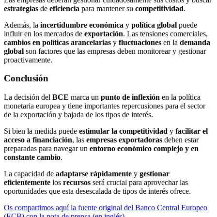
estrategias
de
eficiencia
para mantener su
competitividad
.
Además, la
incertidumbre
económica
y
política
global
puede
influir en los mercados de
exportación
. Las tensiones comerciales,
cambios en políticas arancelarias
y
fluctuaciones
en la
demanda
global
son factores que las empresas deben monitorear y gestionar
proactivamente.
Conclusión
La decisión del
BCE
marca un
punto de inflexión
en la política
monetaria europea y tiene importantes repercusiones para el sector
de la exportación y bajada de los tipos de interés.
Si bien la medida puede
estimular la competitividad
y
facilitar el
acceso a financiación
, las
empresas exportadoras
deben estar
preparadas para navegar un
entorno económico complejo y en
constante cambio
.
La capacidad de
adaptarse
rápidamente
y
gestionar
eficientemente
los
recursos
será crucial para aprovechar las
oportunidades que esta desescalada de tipos de interés ofrece.
Os compartimos aquí la fuente original del Banco Central Europeo
(ECB) con la nota de prensa (en inglés)
.