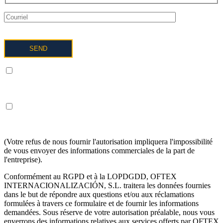
Je comprends et j'accepte le traitement de mes données comme
décrit ci-dessous et expliqué plus en détail dans la politique de
confidentialité.
Je COMPRENDS ET ACCEPTE de recevoir des informations
sur les services d'OFTEX INTERNACIONALIZACION SL dans
les termes ci-dessus.
(Votre refus de nous fournir l'autorisation impliquera l'impossibilité
de vous envoyer des informations commerciales de la part de
l'entreprise).
Conformément au RGPD et à la LOPDGDD, OFTEX
INTERNACIONALIZACIÓN, S.L. traitera les données fournies
dans le but de répondre aux questions et/ou aux réclamations
formulées à travers ce formulaire et de fournir les informations
demandées. Sous réserve de votre autorisation préalable, nous vous
enverrons des informations relatives aux services offerts par OFTEX