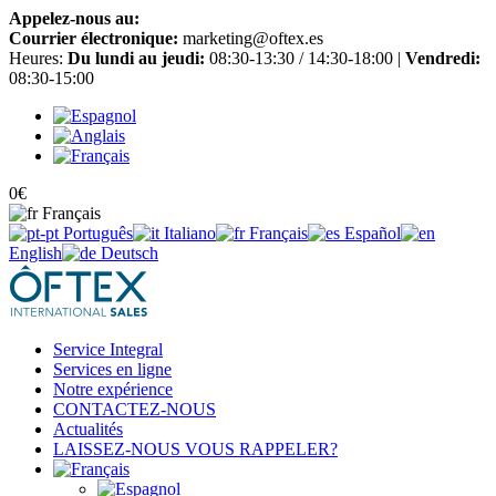
Appelez-nous au:
+34 965 651 725
Courrier électronique:
marketing@oftex.es
Heures:
Du lundi au jeudi:
08:30-13:30 / 14:30-18:00 |
Vendredi:
08:30-15:00
0
€
Français
Português
Italiano
Français
Español
English
Deutsch
Service Integral
Services en ligne
Notre expérience
CONTACTEZ-NOUS
Actualités
LAISSEZ-NOUS VOUS RAPPELER?