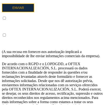
ENTENDO E ACEITO o tratamento dos meus dados tal como
descrito abaixo e explicado com mais pormenor na Política de
Privacidade.
ENTENDO E ACEITO em receber informações nos termos
acima indicados sobre os serviços da OFTEX
INTERNACIONALIZACION SL.
(A sua recusa em fornecer-nos autorização implicará a
impossibilidade de lhe enviar informações comerciais da empresa).
De acordo com o RGPD e o LOPDGDD, a OFTEX
INTERNACIONALIZACIÓN, S.L. processará os dados
fornecidos com a finalidade de responder às questões e/ou
reclamações levantadas através deste formulário e fornecer as
informações solicitadas. Desde que nos dê autorização prévia,
enviaremos informações relacionadas com os serviços oferecidos
pela OFTEX INTERNACIONALIZACIÓN, S.L. Poderá exercer,
se desejar, os seus direitos de acesso, rectificação, supressão e outros
direitos reconhecidos nos regulamentos acima mencionados. Para
mais informações sobre a forma como estamos a tratar os seus