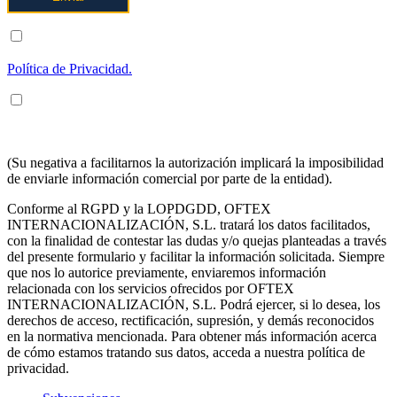
ENTIENDO Y ACEPTO el tratamiento de mis datos tal y como
se describe posteriormente y se explica con mayor detalle en la
Política de Privacidad.
ENTIENDO Y ACEPTO recibir información en los términos
arriba indicados sobre los servicios de OFTEX
INTERNACIONALIZACION SL.
(Su negativa a facilitarnos la autorización implicará la imposibilidad
de enviarle información comercial por parte de la entidad).
Conforme al RGPD y la LOPDGDD, OFTEX
INTERNACIONALIZACIÓN, S.L. tratará los datos facilitados,
con la finalidad de contestar las dudas y/o quejas planteadas a través
del presente formulario y facilitar la información solicitada. Siempre
que nos lo autorice previamente, enviaremos información
relacionada con los servicios ofrecidos por OFTEX
INTERNACIONALIZACIÓN, S.L. Podrá ejercer, si lo desea, los
derechos de acceso, rectificación, supresión, y demás reconocidos
en la normativa mencionada. Para obtener más información acerca
de cómo estamos tratando sus datos, acceda a nuestra política de
privacidad.