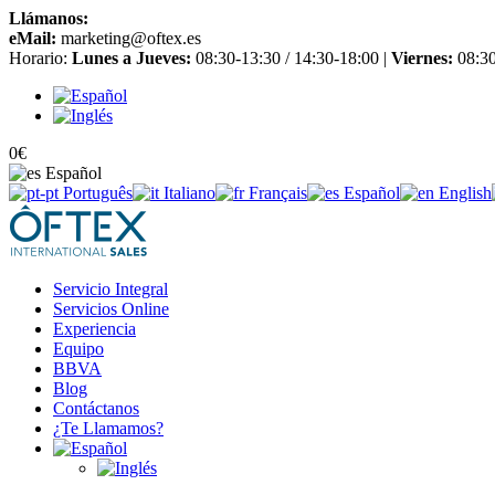
Llámanos:
+34 965 651 725
eMail:
marketing@oftex.es
Horario:
Lunes a Jueves:
08:30-13:30 / 14:30-18:00 |
Viernes:
08:30
0
€
Español
Português
Italiano
Français
Español
English
Servicio Integral
Servicios Online
Experiencia
Equipo
BBVA
Blog
Contáctanos
¿Te Llamamos?