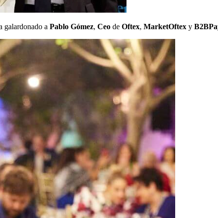
a galardonado a
Pablo Gómez
,
Ceo
de
Oftex
,
MarketOftex
y
B2BPa