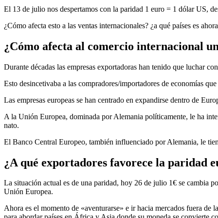
El 13 de julio nos despertamos con la paridad 1 euro = 1 dólar US, d
¿Cómo afecta esto a las ventas internacionales? ¿a qué países es aho
¿Cómo afecta al comercio internacional un
Durante décadas las empresas exportadoras han tenido que luchar cont
Esto desincetivaba a las compradores/importadores de economías que u
Las empresas europeas se han centrado en expandirse dentro de Europa 
A la Unión Europea, dominada por Alemania políticamente, le ha intere
nato.
El Banco Central Europeo, también influenciado por Alemania, le tien
¿A qué exportadores favorece la paridad e
La situación actual es de una paridad, hoy 26 de julio 1€ se cambia po
Unión Europea.
Ahora es el momento de «aventurarse» e ir hacia mercados fuera de 
para abordar países en África y Asia donde su moneda se convierte co