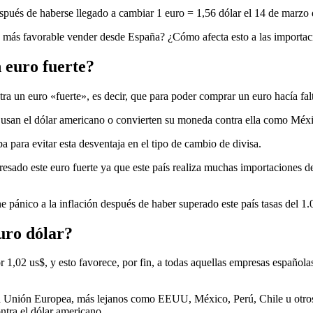
espués de haberse llegado a cambiar 1 euro = 1,56 dólar el 14 de marzo
ra más favorable vender desde España? ¿Cómo afecta esto a las importa
 euro fuerte?
ra un euro «fuerte», es decir, que para poder comprar un euro hacía f
san el dólar americano o convierten su moneda contra ella como México, 
para evitar esta desventaja en el tipo de cambio de divisa.
sado este euro fuerte ya que este país realiza muchas importaciones de 
e pánico a la inflación después de haber superado este país tasas del 1
uro dólar?
r 1,02 us$, y esto favorece, por fin, a todas aquellas empresas española
la Unión Europea, más lejanos como EEUU, México, Perú, Chile u otros
ntra el dólar americano.