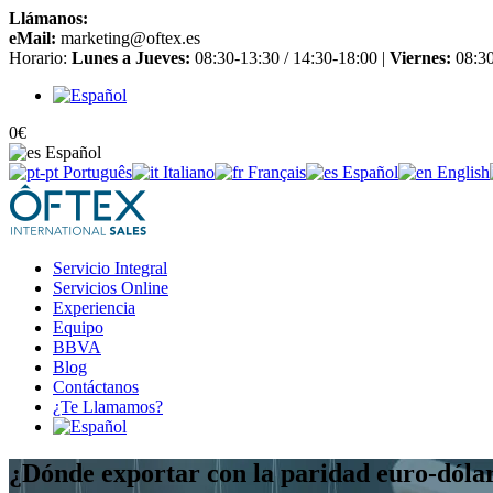
Llámanos:
+34 965 651 725
eMail:
marketing@oftex.es
Horario:
Lunes a Jueves:
08:30-13:30 / 14:30-18:00 |
Viernes:
08:30
0
€
Español
Português
Italiano
Français
Español
English
Servicio Integral
Servicios Online
Experiencia
Equipo
BBVA
Blog
Contáctanos
¿Te Llamamos?
¿Dónde exportar con la paridad euro-dóla