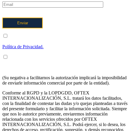
ENTIENDO Y ACEPTO el tratamiento de mis datos tal y como
se describe posteriormente y se explica con mayor detalle en la
Política de Privacidad.
ENTIENDO Y ACEPTO recibir información en los términos
arriba indicados sobre los servicios de OFTEX
INTERNACIONALIZACION SL.
(Su negativa a facilitarnos la autorización implicará la imposibilidad
de enviarle información comercial por parte de la entidad).
Conforme al RGPD y la LOPDGDD, OFTEX
INTERNACIONALIZACIÓN, S.L. tratará los datos facilitados,
con la finalidad de contestar las dudas y/o quejas planteadas a través
del presente formulario y facilitar la información solicitada. Siempre
que nos lo autorice previamente, enviaremos información
relacionada con los servicios ofrecidos por OFTEX
INTERNACIONALIZACIÓN, S.L. Podrá ejercer, si lo desea, los
derechos de acceso, rectificación, supresión, y demás reconocidos