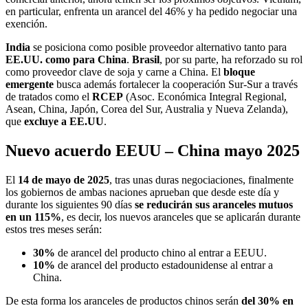
en particular, enfrenta un arancel del 46% y ha pedido negociar una
exención.
India
se posiciona como posible proveedor alternativo tanto para
EE.UU. como para China
.
Brasil
, por su parte, ha reforzado su rol
como proveedor clave de soja y carne a China. El
bloque
emergente
busca además fortalecer la cooperación Sur-Sur a través
de tratados como el
RCEP
(Asoc. Económica Integral Regional,
Asean, China, Japón, Corea del Sur, Australia y Nueva Zelanda),
que
excluye a EE.UU
.
Nuevo acuerdo EEUU – China mayo 2025
El
14 de mayo de 2025
, tras unas duras negociaciones, finalmente
los gobiernos de ambas naciones aprueban que desde este día y
durante los siguientes 90 días
se reducirán sus aranceles mutuos
en un 115%
, es decir, los nuevos aranceles que se aplicarán durante
estos tres meses serán:
30%
de arancel del producto chino al entrar a EEUU.
10%
de arancel del producto estadounidense al entrar a
China.
De esta forma los aranceles de productos chinos serán
del 30% en