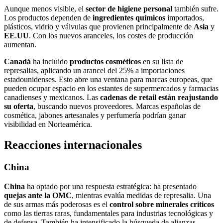
Aunque menos visible, el
sector de higiene personal
también sufre.
Los productos dependen de
ingredientes químicos
importados,
plásticos, vidrio y válvulas que provienen principalmente de
Asia
y
EE
.
UU
. Con los nuevos aranceles, los costes de producción
aumentan.
Canadá
ha incluido
productos
cosméticos
en su lista de
represalias, aplicando un arancel del 25% a importaciones
estadounidenses. Esto abre una ventana para marcas europeas, que
pueden ocupar espacio en los estantes de supermercados y farmacias
canadienses y mexicanos. Las
cadenas de retail están reajustando
su oferta
, buscando nuevos proveedores. Marcas españolas de
cosmética, jabones artesanales y perfumería podrían ganar
visibilidad en Norteamérica.
Reacciones internacionales
China
China
ha optado por una respuesta estratégica: ha presentado
quejas ante la OMC
, mientras evalúa medidas de represalia. Una
de sus armas más poderosas es el
control sobre minerales críticos
como las tierras raras, fundamentales para industrias tecnológicas y
de defensa. También ha intensificado la búsqueda de alianzas