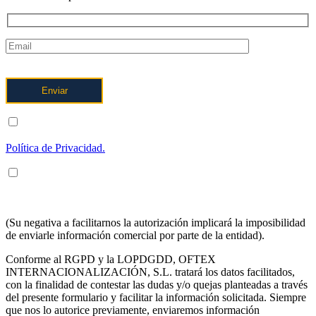
ENTIENDO Y ACEPTO el tratamiento de mis datos tal y como
se describe posteriormente y se explica con mayor detalle en la
Política de Privacidad.
ENTIENDO Y ACEPTO recibir información en los términos
arriba indicados sobre los servicios de OFTEX
INTERNACIONALIZACION SL.
(Su negativa a facilitarnos la autorización implicará la imposibilidad
de enviarle información comercial por parte de la entidad).
Conforme al RGPD y la LOPDGDD, OFTEX
INTERNACIONALIZACIÓN, S.L. tratará los datos facilitados,
con la finalidad de contestar las dudas y/o quejas planteadas a través
del presente formulario y facilitar la información solicitada. Siempre
que nos lo autorice previamente, enviaremos información