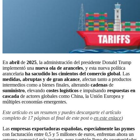
En
abril
de
2025
, la administración del presidente Donald Trump
implementó una
nueva ola de aranceles
, y esta nueva política
arancelaria
ha sacudido los cimientos del comercio global
. Las
medidas, abruptas y de gran alcance
, afectan tanto a productos
intermedios como a bienes finales, alterando
cadenas
de
suministro
, elevando
costes
logísticos
e impulsando
respuestas en
cascada
de actores globales como China, la Unión Europea y
múltiples economías emergentes.
Este artículo es un resumen y puedes descargarte el artículo
completo de 17 páginas al final de este post o
en este enlace
)
Las
empresas exportadoras españolas, especialmente las pymes
con facturación entre 0,5 y 5 millones de euros, enfrentan ahora un
entorno comercial más incierto, pero también lleno de oportunidades