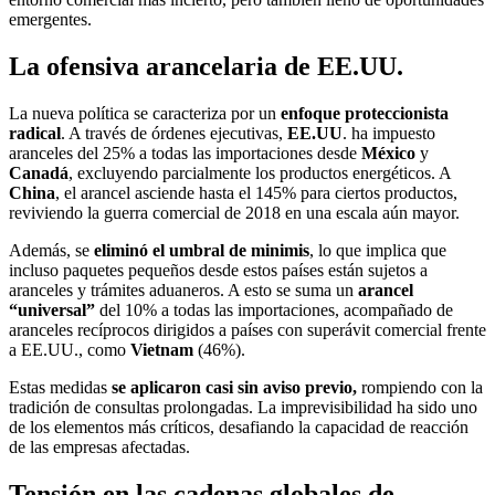
emergentes.
La ofensiva arancelaria de EE.UU.
La nueva política se caracteriza por un
enfoque proteccionista
radical
. A través de órdenes ejecutivas,
EE.UU
. ha impuesto
aranceles del 25% a todas las importaciones desde
México
y
Canadá
, excluyendo parcialmente los productos energéticos. A
China
, el arancel asciende hasta el 145% para ciertos productos,
reviviendo la guerra comercial de 2018 en una escala aún mayor.
Además, se
eliminó el umbral de minimis
, lo que implica que
incluso paquetes pequeños desde estos países están sujetos a
aranceles y trámites aduaneros. A esto se suma un
arancel
“universal”
del 10% a todas las importaciones, acompañado de
aranceles recíprocos dirigidos a países con superávit comercial frente
a EE.UU., como
Vietnam
(46%).
Estas medidas
se aplicaron casi sin aviso previo,
rompiendo con la
tradición de consultas prolongadas. La imprevisibilidad ha sido uno
de los elementos más críticos, desafiando la capacidad de reacción
de las empresas afectadas.
Tensión en las cadenas globales de