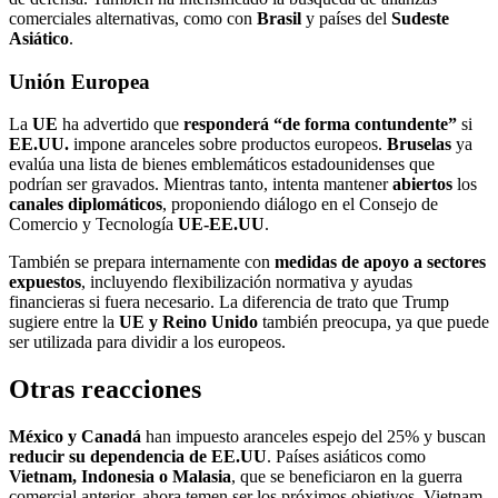
comerciales alternativas, como con
Brasil
y países del
Sudeste
Asiático
.
Unión Europea
La
UE
ha advertido que
responderá “de forma contundente”
si
EE.UU.
impone aranceles sobre productos europeos.
Bruselas
ya
evalúa una lista de bienes emblemáticos estadounidenses que
podrían ser gravados. Mientras tanto, intenta mantener
abiertos
los
canales
diplomáticos
, proponiendo diálogo en el Consejo de
Comercio y Tecnología
UE-EE.UU
.
También se prepara internamente con
medidas de apoyo a sectores
expuestos
, incluyendo flexibilización normativa y ayudas
financieras si fuera necesario. La diferencia de trato que Trump
sugiere entre la
UE y Reino Unido
también preocupa, ya que puede
ser utilizada para dividir a los europeos.
Otras reacciones
México y Canadá
han impuesto aranceles espejo del 25% y buscan
reducir su dependencia de EE.UU
. Países asiáticos como
Vietnam, Indonesia o Malasia
, que se beneficiaron en la guerra
comercial anterior, ahora temen ser los próximos objetivos. Vietnam,