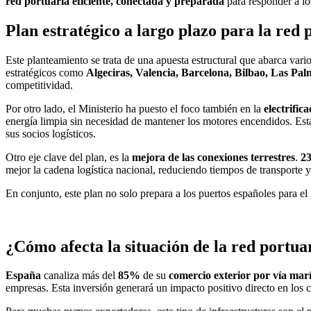
red portuaria eficiente, conectada y preparada
para responder a lo
Plan estratégico a largo plazo para la red 
Este planteamiento se trata de una apuesta estructural que abarca vari
estratégicos como
Algeciras, Valencia, Barcelona, Bilbao, Las Pa
competitividad.
Por otro lado, el Ministerio ha puesto el foco también en la
electrific
energía limpia sin necesidad de mantener los motores encendidos. Est
sus socios logísticos.
Otro eje clave del plan, es la
mejora de las conexiones terrestres
.
23
mejor la cadena logística nacional, reduciendo tiempos de transporte 
En conjunto, este plan no solo prepara a los puertos españoles para el 
¿Cómo afecta la situación de la red portua
España
canaliza más del
85%
de su
comercio exterior por vía mar
empresas. Esta inversión generará un impacto positivo directo en los c