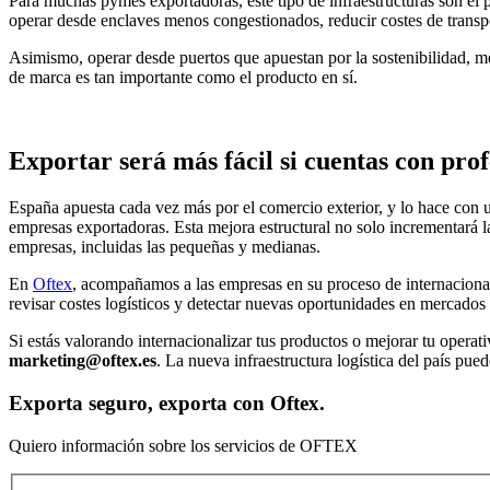
Para muchas pymes exportadoras, este tipo de infraestructuras son el
operar desde enclaves menos congestionados, reducir costes de transport
Asimismo, operar desde puertos que apuestan por la sostenibilidad, me
de marca es tan importante como el producto en sí.
Exportar será más fácil si cuentas con prof
España apuesta cada vez más por el comercio exterior, y lo hace con u
empresas exportadoras. Esta mejora estructural no solo incrementará l
empresas, incluidas las pequeñas y medianas.
En
Oftex
, acompañamos a las empresas en su proceso de internaciona
revisar costes logísticos y detectar nuevas oportunidades en mercados 
Si estás valorando internacionalizar tus productos o mejorar tu operat
marketing@oftex.es
. La nueva infraestructura logística del país pued
Exporta seguro, exporta con Oftex.
Quiero información sobre los servicios de OFTEX