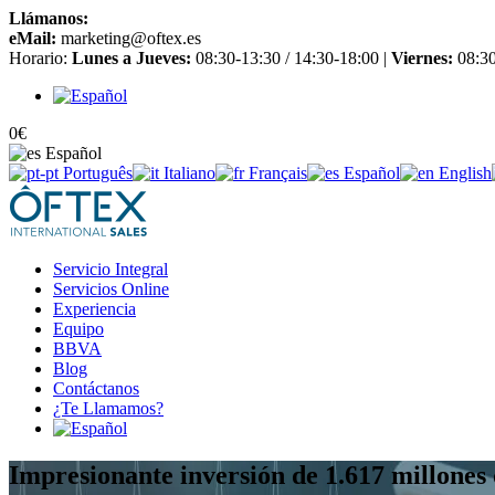
Llámanos:
+34 965 651 725
eMail:
marketing@oftex.es
Horario:
Lunes a Jueves:
08:30-13:30 / 14:30-18:00 |
Viernes:
08:30
0
€
Español
Português
Italiano
Français
Español
English
Servicio Integral
Servicios Online
Experiencia
Equipo
BBVA
Blog
Contáctanos
¿Te Llamamos?
Impresionante inversión de 1.617 millones 