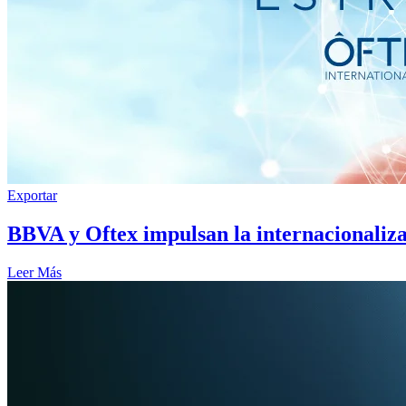
Exportar
BBVA y Oftex impulsan la internacionaliz
Leer Más