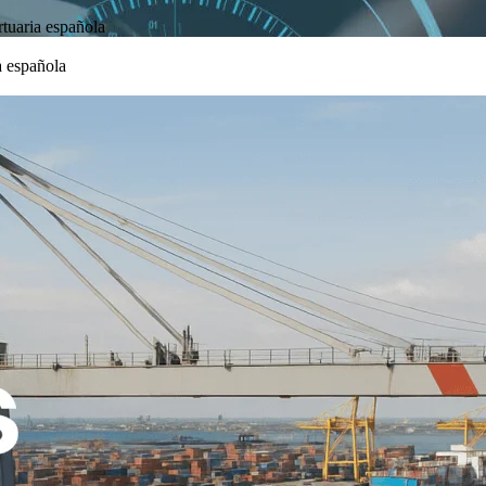
rtuaria española
a española