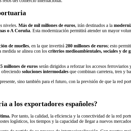
s retos del comercio internacional.
portuaria
os niveles.
Más de mil millones de euros
, irán destinados a la
moderniz
lmas o A Coruña
. Esta modernización permitirá atender un mayor volum
ación de muelles
, en la que invertirá
280 millones de euros
; esto permi
a medida se alinea con los
criterios medioambientales, sociales y de
5 millones de euros
serán dirigidos a reforzar los accesos ferroviarios y
y ofreciendo
soluciones intermodales
que combinan carretera, tren y ba
presente, sino también para el futuro, con la previsión de que la red po
ria a los exportadores españoles?
ítima.
Por tanto, la calidad, la eficiencia y la conectividad de la red por
ostes logísticos, los tiempos y la capacidad de llegar a nuevos mercados