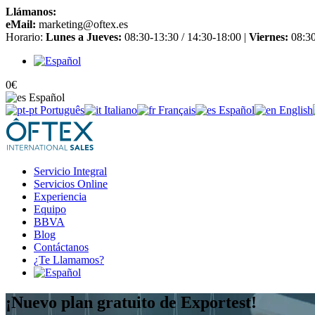
Llámanos:
+34 965 651 725
eMail:
marketing@oftex.es
Horario:
Lunes a Jueves:
08:30-13:30 / 14:30-18:00 |
Viernes:
08:30
0
€
Español
Português
Italiano
Français
Español
English
Servicio Integral
Servicios Online
Experiencia
Equipo
BBVA
Blog
Contáctanos
¿Te Llamamos?
¡Nuevo plan gratuito de Exportest!