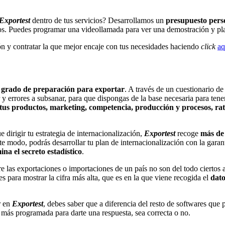
Exportest
dentro de tus servicios? Desarrollamos un
presupuesto pers
stos. Puedes programar una videollamada para ver una demostración y pla
ón y contratar la que mejor encaje con tus necesidades haciendo
click
aq
 grado de preparación para exportar
. A través de un cuestionario d
 y errores a subsanar, para que dispongas de la base necesaria para ten
tus productos, marketing, competencia, producción y procesos, rati
 dirigir tu estrategia de internacionalización,
Exportest
recoge
más de 
te modo, podrás desarrollar tu plan de internacionalización con la garant
mina el secreto estadístico
.
las exportaciones o importaciones de un país no son del todo ciertos al
s para mostrar la cifra más alta, que es en la que viene recogida el
dato
r en
Exportest
, debes saber que a diferencia del resto de softwares que
al más programada para darte una respuesta, sea correcta o no.