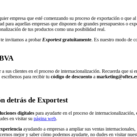
ualquier empresa que esté comenzando su proceso de exportación o que a
dad para aquellas empresas que disponen de grandes presupuestos o exp
nalización de tus productos como una posibilidad real.
 te invitamos a probar
Exportest
gratuitamente
. Es nuestro modo de c
.
 BBVA
r a sus clientes en el proceso de internacionalización. Recuerda que si e
, escríbenos para recibir tu
código de descuento
a
marketing@oftex.e
ón detrás de Exportest
luciones digitales
para ayudarte en el proceso de internacionalización,
udes en visitar su
página web
.
experiencia
ayudando a empresas a ampliar sus ventas internacionales, 
nocernos mejor y saber cómo podemos ayudarte, no dudes en visitar nues