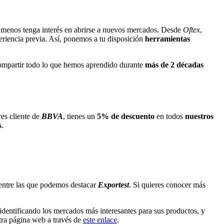
l menos tenga interés en abrirse a nuevos mercados. Desde
Oftex
,
eriencia previa. Así, ponemos a tu disposición
herramientas
ompartir todo lo que hemos aprendido durante
más de 2 décadas
res cliente de
BBVA
, tienes un
5% de descuento
en todos
nuestros
s
.
 entre las que podemos destacar
Exportest
. Si quieres conocer más
identificando los mercados más interesantes para sus productos, y
tra página web a través de
este enlace
.