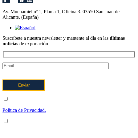
Av. Muchamiel nº 1, Planta 1, Oficina 3. 03550 San Juan de
Alicante. (España)
Suscríbete a nuestra newsletter y mantente al día en las
últimas
noticias
de exportación.
ENTIENDO Y ACEPTO el tratamiento de mis datos tal y como
se describe posteriormente y se explica con mayor detalle en la
Política de Privacidad.
ENTIENDO Y ACEPTO recibir información en los términos
arriba indicados sobre los servicios de OFTEX
INTERNACIONALIZACION SL.