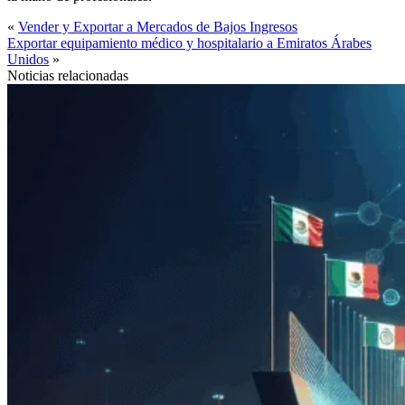
«
Vender y Exportar a Mercados de Bajos Ingresos
Exportar equipamiento médico y hospitalario a Emiratos Árabes
Unidos
»
Noticias relacionadas