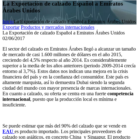
La Exportación de calzado Español a Emiratos
Árabes Unidos
Inicio
La Exportación de calzado Español a Emiratos Árabes Unidos
Exportar
Productos y mercados internacionales
La Exportación de calzado Español a Emiratos Árabes Unidos
02/06/2017
El sector del calzado en Emiratos Árabes llegó a alcanzar un tamaño
de mercado de casi 1.600 millones de dólares en el año 2015,
creciendo del 4,5% respecto al año 2014. Es considerablemente
superior a la media de los años anteriores (periodo 2009-2014 crecía
entorno al 3,7%). Estos datos nos indican una mejora en la crisis
financiera del país y en la confianza del consumidor. Este país es
altamente marquista, así lo demuestra Dubai siendo la segunda
ciudad del mundo con mayor presencia de marcas internacionales.
En cuanto a calzado, su oferta se centra en una fuerte
competencia
internacional
, puesto que la producción local es mínima e
insuficiente.
Se puede estimar que más del 90% del calzado que se vende en
EAU
es producto importado. Los principales proveedores de
calzado son asiáticos, en concreto China y Singapur. El producto