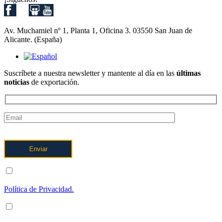
Av. Muchamiel nº 1, Planta 1, Oficina 3. 03550 San Juan de
Alicante. (España)
Suscríbete a nuestra newsletter y mantente al día en las
últimas
noticias
de exportación.
ENTIENDO Y ACEPTO el tratamiento de mis datos tal y como
se describe posteriormente y se explica con mayor detalle en la
Política de Privacidad.
ENTIENDO Y ACEPTO recibir información en los términos
arriba indicados sobre los servicios de OFTEX