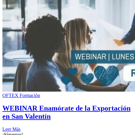
OFTEX Formación
WEBINAR Enamórate de la Exportación
en San Valentín
Leer Más
¡Síguenos!