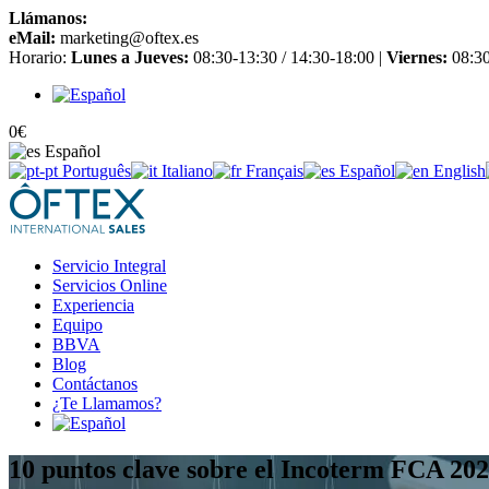
Llámanos:
+34 965 651 725
eMail:
marketing@oftex.es
Horario:
Lunes a Jueves:
08:30-13:30 / 14:30-18:00 |
Viernes:
08:30
0
€
Español
Português
Italiano
Français
Español
English
Servicio Integral
Servicios Online
Experiencia
Equipo
BBVA
Blog
Contáctanos
¿Te Llamamos?
10 puntos clave sobre el Incoterm FCA 202