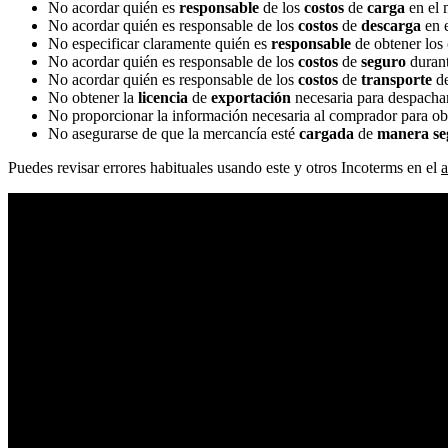
No acordar quién es
responsable
de los
costos
de
carga
en el 
No acordar quién es responsable de los
costos
de
descarga
en e
No especificar claramente quién es
responsable
de obtener los
No acordar quién es responsable de los
costos
de
seguro
durant
No acordar quién es responsable de los
costos
de
transporte
de
No obtener la
licencia
de
exportación
necesaria para despachar
No proporcionar la información necesaria al comprador para ob
No asegurarse de que la mercancía esté
cargada
de
manera se
Puedes revisar errores habituales usando este y otros Incoterms en el
a