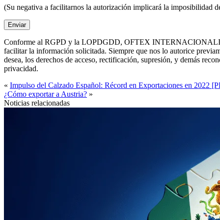
(Su negativa a facilitarnos la autorización implicará la imposibilidad 
Conforme al RGPD y la LOPDGDD, OFTEX INTERNACIONALIZACIÓN, S.L. 
facilitar la información solicitada. Siempre que nos lo autorice p
desea, los derechos de acceso, rectificación, supresión, y demás rec
privacidad.
«
Impulso del Calzado Español: Récord en Exportaciones en 2022 [P
¿Cómo exportar a Austria?
»
Noticias relacionadas