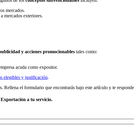
algunos de los
conceptos subvencionables
incluyen:
evos mercados.
o a mercados exteriores.
publicidad y acciones promocionables
tales como:
la empresa acuda como expositor.
 elegibles y justificación
.
. Rellena el formulario que encontrarás bajo este artículo y te respon
Exportación a tu servicio.