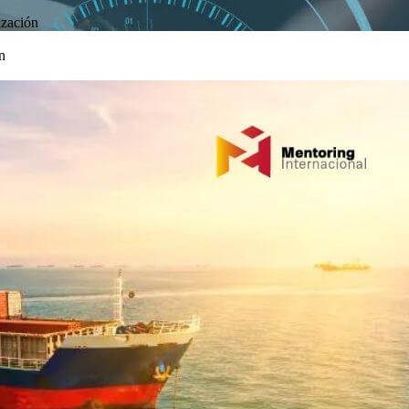
ización
n