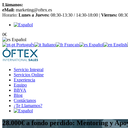
Llámanos:
+34 965 651 725
eMail:
marketing@oftex.es
Horario:
Lunes a Jueves:
08:30-13:30 / 14:30-18:00 |
Viernes:
08:30
0
€
Español
Português
Italiano
Français
Español
English
Servicio Integral
Servicios Online
Experiencia
Equipo
BBVA
Blog
Contáctanos
¿Te Llamamos?
28.000€ a fondo perdido: Mentoring y Apoy