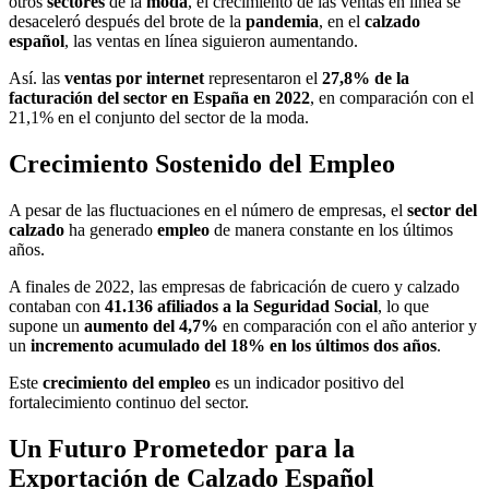
otros
sectores
de la
moda
, el crecimiento de las ventas en línea se
desaceleró después del brote de la
pandemia
, en el
calzado
español
, las ventas en línea siguieron aumentando.
Así. las
ventas por internet
representaron el
27,8% de la
facturación del sector en España en 2022
, en comparación con el
21,1% en el conjunto del sector de la moda.
Crecimiento Sostenido del Empleo
A pesar de las fluctuaciones en el número de empresas, el
sector del
calzado
ha generado
empleo
de manera constante en los últimos
años.
A finales de 2022, las empresas de fabricación de cuero y calzado
contaban con
41.136 afiliados a la Seguridad Social
, lo que
supone un
aumento del 4,7%
en comparación con el año anterior y
un
incremento acumulado del 18% en los últimos dos años
.
Este
crecimiento del empleo
es un indicador positivo del
fortalecimiento continuo del sector.
Un Futuro Prometedor para la
Exportación de Calzado Español