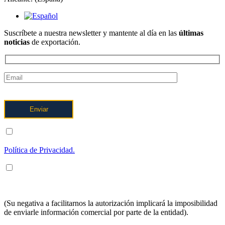
Suscríbete a nuestra newsletter y mantente al día en las
últimas
noticias
de exportación.
ENTIENDO Y ACEPTO el tratamiento de mis datos tal y como
se describe posteriormente y se explica con mayor detalle en la
Política de Privacidad.
ENTIENDO Y ACEPTO recibir información en los términos
arriba indicados sobre los servicios de OFTEX
INTERNACIONALIZACION SL.
(Su negativa a facilitarnos la autorización implicará la imposibilidad
de enviarle información comercial por parte de la entidad).