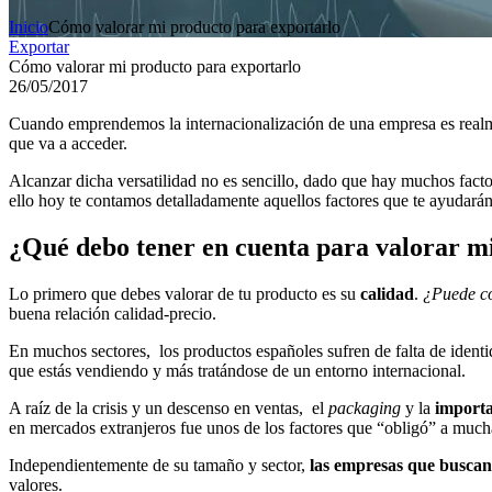
Inicio
Cómo valorar mi producto para exportarlo
Exportar
Cómo valorar mi producto para exportarlo
26/05/2017
Cuando emprendemos la internacionalización de una empresa es realment
que va a acceder.
Alcanzar dicha versatilidad no es sencillo, dado que hay muchos facto
ello hoy te contamos detalladamente aquellos factores que te ayudarán
¿Qué debo tener en cuenta para valorar m
Lo primero que debes valorar de tu producto es su
calidad
.
¿Puede co
buena relación calidad-precio.
En muchos sectores, los productos españoles sufren de falta de identid
que estás vendiendo y más tratándose de un entorno internacional.
A raíz de la crisis y un descenso en ventas, el
packaging
y la
importa
en mercados extranjeros fue unos de los factores que “obligó” a much
Independientemente de su tamaño y sector,
las empresas que buscan
valores.