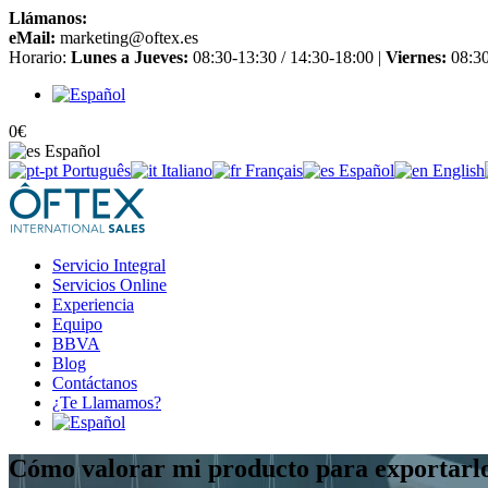
Llámanos:
+34 965 651 725
eMail:
marketing@oftex.es
Horario:
Lunes a Jueves:
08:30-13:30 / 14:30-18:00 |
Viernes:
08:30
0
€
Español
Português
Italiano
Français
Español
English
Servicio Integral
Servicios Online
Experiencia
Equipo
BBVA
Blog
Contáctanos
¿Te Llamamos?
Cómo valorar mi producto para exportarl