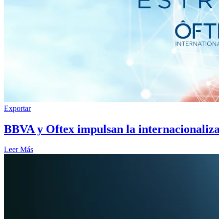
Exportar
BBVA y Oftex impulsan la internacionaliz
Leer Más