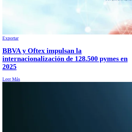
Exportar
BBVA y Oftex impulsan la
internacionalización de 128.500 pymes en
2025
Leer Más