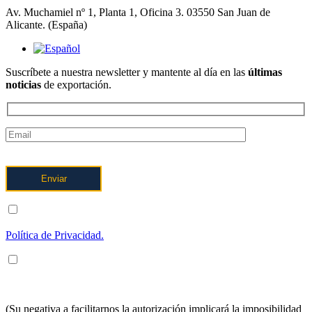
Av. Muchamiel nº 1, Planta 1, Oficina 3. 03550 San Juan de
Alicante. (España)
Suscríbete a nuestra newsletter y mantente al día en las
últimas
noticias
de exportación.
ENTIENDO Y ACEPTO el tratamiento de mis datos tal y como
se describe posteriormente y se explica con mayor detalle en la
Política de Privacidad.
ENTIENDO Y ACEPTO recibir información en los términos
arriba indicados sobre los servicios de OFTEX
INTERNACIONALIZACION SL.
(Su negativa a facilitarnos la autorización implicará la imposibilidad