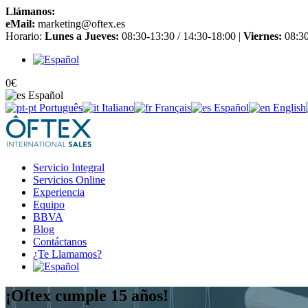
Llámanos:
+34 965 651 725
eMail:
marketing@oftex.es
Horario:
Lunes a Jueves:
08:30-13:30 / 14:30-18:00 |
Viernes:
08:30
0
€
Español
Português
Italiano
Français
Español
English
Servicio Integral
Servicios Online
Experiencia
Equipo
BBVA
Blog
Contáctanos
¿Te Llamamos?
¡Oftex cumple 15 años!