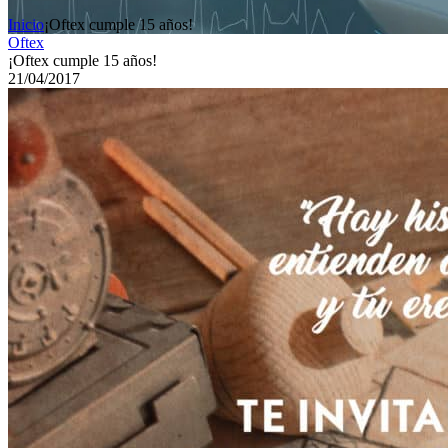
Inicio
¡Oftex cumple 15 años!
Oftex
¡Oftex cumple 15 años!
21/04/2017