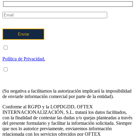
ENTIENDO Y ACEPTO el tratamiento de mis datos tal y como
se describe posteriormente y se explica con mayor detalle en la
Política de Privacidad.
ENTIENDO Y ACEPTO recibir información en los términos
arriba indicados sobre los servicios de OFTEX
INTERNACIONALIZACION SL.
(Su negativa a facilitarnos la autorización implicará la imposibilidad
de enviarle información comercial por parte de la entidad).
Conforme al RGPD y la LOPDGDD, OFTEX
INTERNACIONALIZACIÓN, S.L. tratará los datos facilitados,
con la finalidad de contestar las dudas y/o quejas planteadas a través
del presente formulario y facilitar la información solicitada. Siempre
que nos lo autorice previamente, enviaremos información
relacionada con los servicios ofrecidos por OFTEX