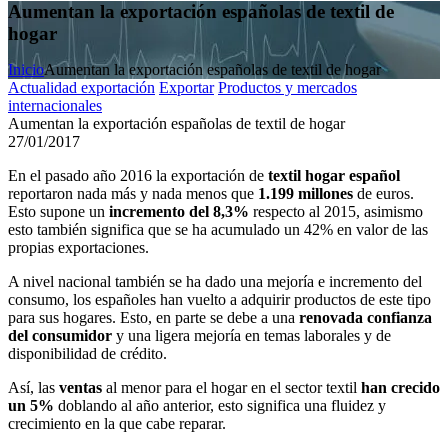
Aumentan la exportación españolas de textil de
hogar
Inicio
Aumentan la exportación españolas de textil de hogar
Actualidad exportación
Exportar
Productos y mercados
internacionales
Aumentan la exportación españolas de textil de hogar
27/01/2017
En el pasado año 2016 la exportación de
textil hogar español
reportaron nada más y nada menos que
1.199 millones
de euros.
Esto supone un
incremento del 8,3%
respecto al 2015, asimismo
esto también significa que se ha acumulado un 42% en valor de las
propias exportaciones.
A nivel nacional también se ha dado una mejoría e incremento del
consumo, los españoles han vuelto a adquirir productos de este tipo
para sus hogares. Esto, en parte se debe a una
renovada confianza
del consumidor
y una ligera mejoría en temas laborales y de
disponibilidad de crédito.
Así, las
ventas
al menor para el hogar en el sector textil
han crecido
un 5%
doblando al año anterior, esto significa una fluidez y
crecimiento en la que cabe reparar.