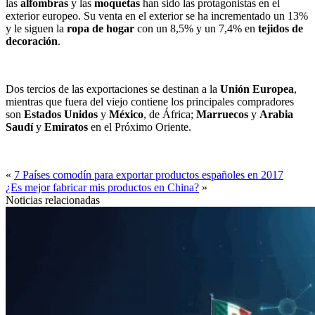
las
alfombras
y las
moquetas
han sido las protagonistas en el
exterior europeo. Su venta en el exterior se ha incrementado un 13%
y le siguen la
ropa de hogar
con un 8,5% y un 7,4% en
tejidos de
decoración
.
Dos tercios de las exportaciones se destinan a la
Unión Europea
,
mientras que fuera del viejo contiene los principales compradores
son
Estados Unidos
y
México
, de África;
Marruecos
y
Arabia
Saudí
y
Emiratos
en el Próximo Oriente.
«
7 Países comodín para exportar productos españoles en 2017
¿Es mejor fabricar mis productos en China?
»
Noticias relacionadas