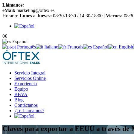
Llámanos:
+34 965 651 725
eMail:
marketing@oftex.es
Horario:
Lunes a Jueves:
08:30-13:30 / 14:30-18:00 |
Viernes:
08:30
0
€
Español
Português
Italiano
Français
Español
English
Servicio Integral
Servicios Online
Experiencia
Equipo
BBVA
Blog
Contáctanos
¿Te Llamamos?
Claves para exportar a EEUU a través de 