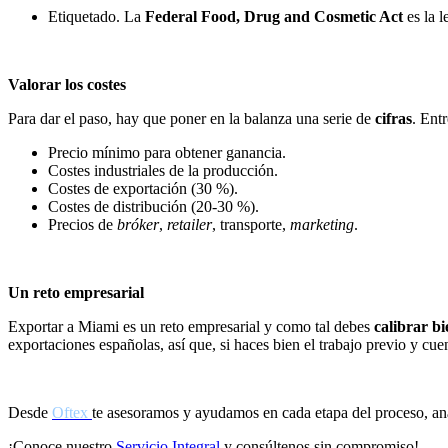
Etiquetado. La
Federal Food, Drug and Cosmetic Act
es la l
Valorar los costes
Para dar el paso, hay que poner en la balanza una serie de
cifras
. Entr
Precio mínimo para obtener ganancia.
Costes industriales de la producción.
Costes de exportación (30 %).
Costes de distribución (20-30 %).
Precios de
bróker
,
retailer
, transporte,
marketing
.
Un reto empresarial
Exportar a Miami es un reto empresarial y como tal debes
calibrar bi
exportaciones españolas, así que, si haces bien el trabajo previo y c
Desde
Oftex
te asesoramos y ayudamos en cada etapa del proceso, an
¡Conoce nuestro
Servicio Integral
y consúltenos sin compromiso!