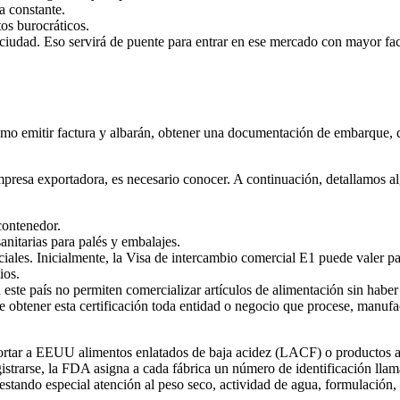
a constante.
os burocráticos.
 ciudad. Eso servirá de puente para entrar en ese mercado con mayor fac
(como emitir factura y albarán, obtener una documentación de embarque, 
presa exportadora, es necesario conocer. A continuación, detallamos al
contenedor.
nitarias para palés y embalajes.
ciales. Inicialmente, la Visa de intercambio comercial E1 puede valer p
ios.
este país no permiten comercializar artículos de alimentación sin haber 
e obtener esta certificación toda entidad o negocio que procese, manufa
rtar a EEUU alimentos enlatados de baja acidez (LACF) o productos ac
 registrarse, la FDA asigna a cada fábrica un número de identificación
tando especial atención al peso seco, actividad de agua, formulación, p