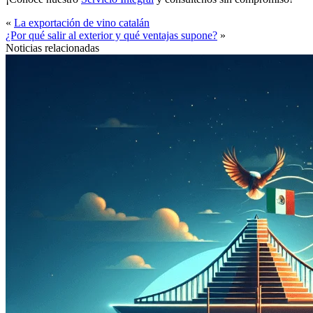
«
La exportación de vino catalán
¿Por qué salir al exterior y qué ventajas supone?
»
Noticias relacionadas