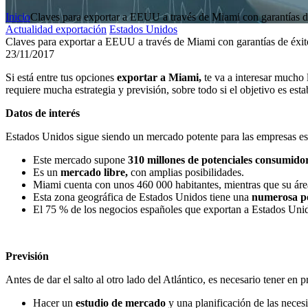
Inicio
Claves para exportar a EEUU a través de Miami con garantías d
Actualidad exportación
Estados Unidos
Claves para exportar a EEUU a través de Miami con garantías de éxit
23/11/2017
Si está entre tus opciones
exportar a Miami,
te va a interesar mucho
requiere mucha estrategia y previsión, sobre todo si el objetivo es est
Datos de interés
Estados Unidos sigue siendo un mercado potente para las empresas espa
Este mercado supone
310 millones de potenciales consumidor
Es un
mercado libre,
con amplias posibilidades.
Miami cuenta con unos 460 000 habitantes, mientras que su área
Esta zona geográfica de Estados Unidos tiene una
numerosa po
El 75 % de los negocios españoles que exportan a Estados Unido
Previsión
Antes de dar el salto al otro lado del Atlántico, es necesario tener en p
Hacer un
estudio de mercado
y una planificación de las necesi