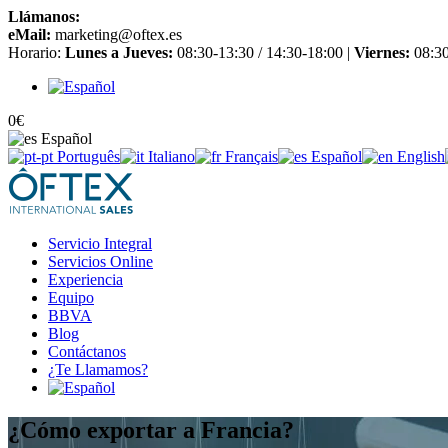
Llámanos:
+34 965 651 725
eMail:
marketing@oftex.es
Horario:
Lunes a Jueves:
08:30-13:30 / 14:30-18:00 |
Viernes:
08:30
0
€
Español
Português
Italiano
Français
Español
English
Servicio Integral
Servicios Online
Experiencia
Equipo
BBVA
Blog
Contáctanos
¿Te Llamamos?
¿Cómo exportar a Francia?