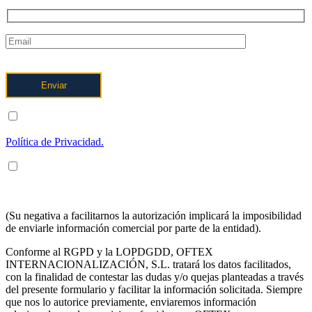
ENTIENDO Y ACEPTO el tratamiento de mis datos tal y como
se describe posteriormente y se explica con mayor detalle en la
Política de Privacidad.
ENTIENDO Y ACEPTO recibir información en los términos
arriba indicados sobre los servicios de OFTEX
INTERNACIONALIZACION SL.
(Su negativa a facilitarnos la autorización implicará la imposibilidad
de enviarle información comercial por parte de la entidad).
Conforme al RGPD y la LOPDGDD, OFTEX
INTERNACIONALIZACIÓN, S.L. tratará los datos facilitados,
con la finalidad de contestar las dudas y/o quejas planteadas a través
del presente formulario y facilitar la información solicitada. Siempre
que nos lo autorice previamente, enviaremos información