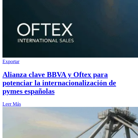
Exportar
Alianza clave BBVA y Oftex para
potenciar la internacionalización de
pymes españolas
Leer Más