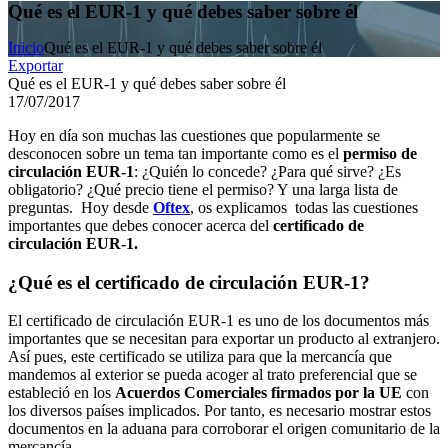
Qué es el EUR-1 y qué debes saber sobre él
Inicio
Qué es el EUR-1 y qué debes saber sobre él
Exportar
Qué es el EUR-1 y qué debes saber sobre él
17/07/2017
Hoy en día son muchas las cuestiones que popularmente se
desconocen sobre un tema tan importante como es el
permiso de
circulación EUR-1
: ¿Quién lo concede? ¿Para qué sirve? ¿Es
obligatorio? ¿Qué precio tiene el permiso? Y una larga lista de
preguntas. Hoy desde
Oftex
, os explicamos todas las cuestiones
importantes que debes conocer acerca del
certificado de
circulación EUR-1.
¿Qué es el certificado de circulación EUR-1?
El certificado de circulación EUR-1 es uno de los documentos más
importantes que se necesitan para exportar un producto al extranjero.
Así pues, este certificado se utiliza para que la mercancía que
mandemos al exterior se pueda acoger al trato preferencial que se
estableció en los
Acuerdos Comerciales firmados por la UE
con
los diversos países implicados. Por tanto, es necesario mostrar estos
documentos en la aduana para corroborar el origen comunitario de la
mercancía.